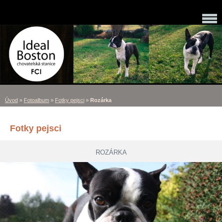
Úvod
»
Fotoalbum
»
Fotky pejsci
»
Rozárka
Fotky pejsci
ROZÁRKA