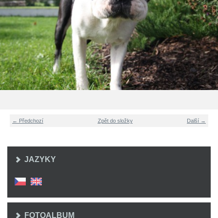
← Předchozí
Zpět do složky
Další →
JAZYKY
FOTOALBUM