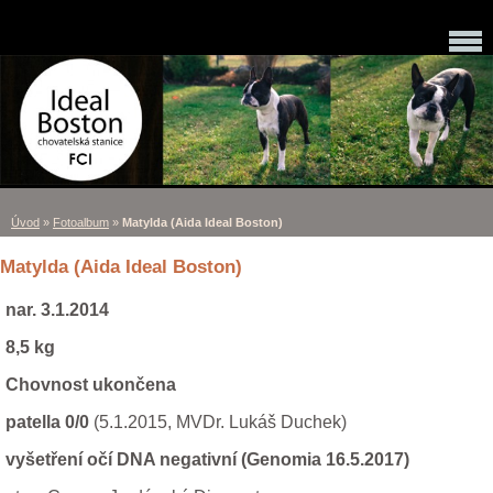
Úvod
»
Fotoalbum
»
Matylda (Aida Ideal Boston)
Matylda (Aida Ideal Boston)
nar. 3.1.2014
8,5 kg
Chovnost ukončena
patella 0/0
(5.1.2015, MVDr. Lukáš Duchek)
vyšetření očí DNA negativní (Genomia 16.5.2017)