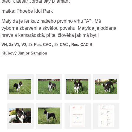
otec: Caesar Jordánský Diamant
matka: Phoebe Idol Park
Matylda je fenka z našeho prvního vrhu "A" . Má
výborné zbarvení a skvělou povahu. Matylda je oddaná,
hravá a kamarádská, přítel člověka jak má být !
VN, 3x V1, V2, 2x Res. CAC , 3x CAC , Res. CACIB
Klubový Junior Šampion