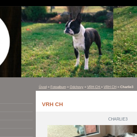
Úvod
»
Fotoalbum
»
Odchovy
»
VRH CH
»
VRH CH
»
Charlie3
VRH CH
CHARLIE3