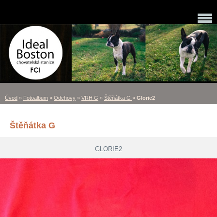
Úvod
»
Fotoalbum
»
Odchovy
»
VRH G
»
Štěňátka G
»
Glorie2
Štěňátka G
GLORIE2