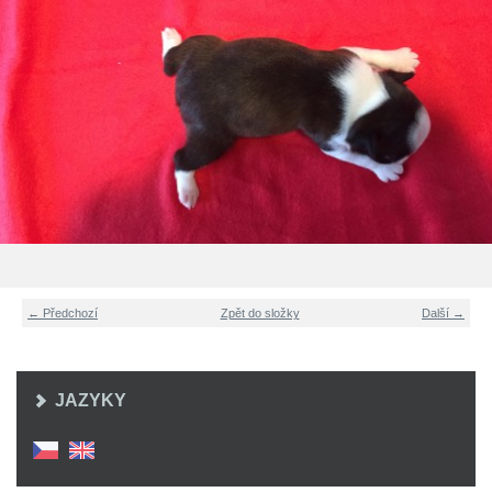
← Předchozí
Zpět do složky
Další →
JAZYKY