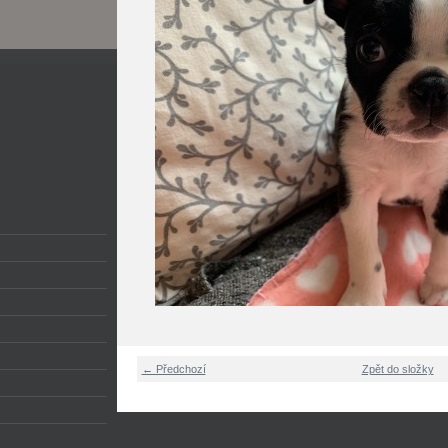
← Předchozí
Zpět do složky