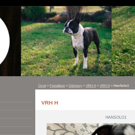
Úvod
»
Fotoalbum
»
Odchovy
»
VRH H
»
VRH H
»
HanSolo1
VRH H
HANSOLO1