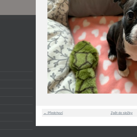
← Předchozí
Zpět do složky