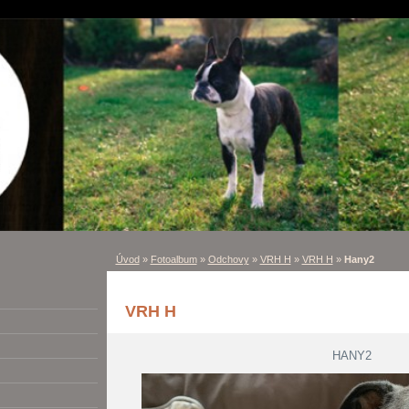
Úvod
»
Fotoalbum
»
Odchovy
»
VRH H
»
VRH H
»
Hany2
VRH H
HANY2