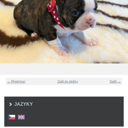
← Předchozí
Zpět do složky
Další →
JAZYKY