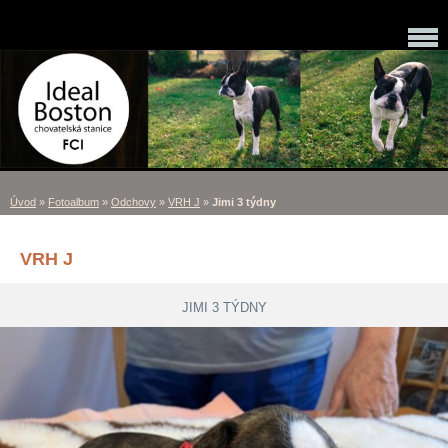
Úvod
»
Fotoalbum
»
Odchovy
»
VRH J
»
Jimi 3 týdny
VRH J
JIMI 3 TÝDNY