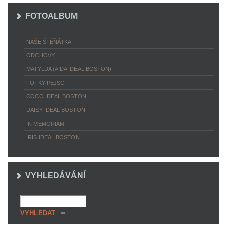
FOTOALBUM
NAŠE ŠTĚŇÁTKA
ODCHOVY
MATYLDA (AIDA IDEAL BOSTON)
FOTKY PEJSCI
COCO IDEAL BOSTON
DAISY IDEAL BOSTON
IN MEMORIAM
IRIS IDEAL BOSTON
VYHLEDÁVÁNÍ