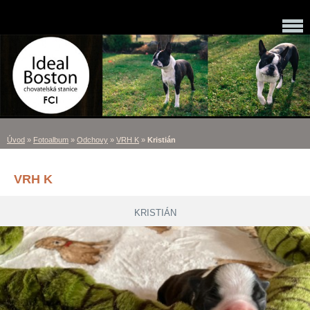
Úvod
»
Fotoalbum
»
Odchovy
»
VRH K
»
Kristián
VRH K
KRISTIÁN