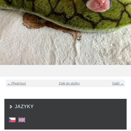
← Předchozí
Zpět do složky
Další →
JAZYKY