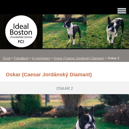
Úvod
»
Fotoalbum
»
In memoriam
»
Oskar (Caesar Jordánský Diamant)
»
Oskar 2
Oskar (Caesar Jordánský Diamant)
OSKAR 2