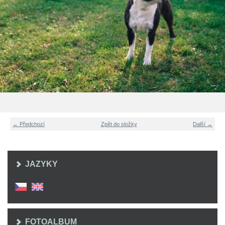
← Předchozí
Zpět do složky
Další →
JAZYKY
FOTOALBUM