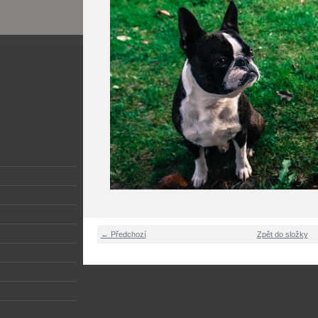
← Předchozí
Zpět do složky