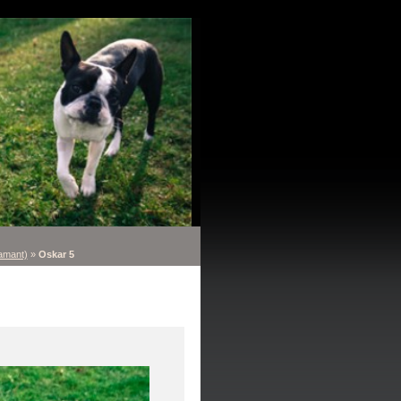
amant)
»
Oskar 5