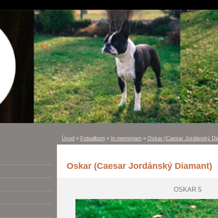
Úvod
»
Fotoalbum
»
In memoriam
»
Oskar (Caesar Jordánský Di
Oskar (Caesar Jordánský Diamant)
OSKAR 5