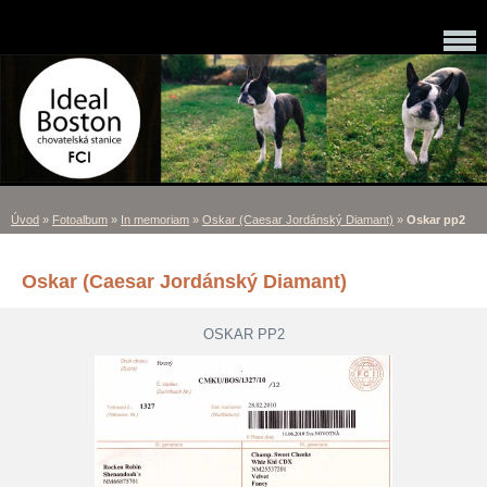
Úvod
»
Fotoalbum
»
In memoriam
»
Oskar (Caesar Jordánský Diamant)
»
Oskar pp2
Oskar (Caesar Jordánský Diamant)
OSKAR PP2