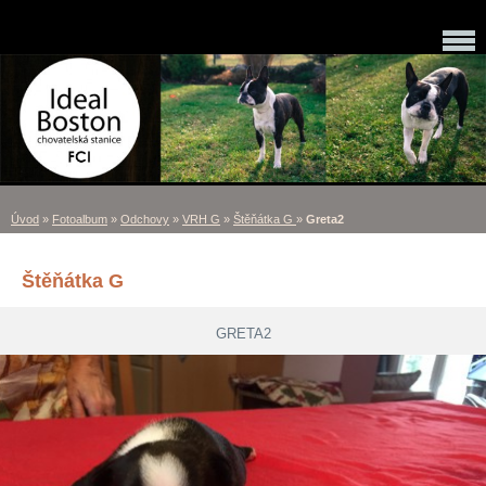
Úvod
»
Fotoalbum
»
Odchovy
»
VRH G
»
Štěňátka G
»
Greta2
Štěňátka G
GRETA2