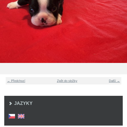
← Předchozí
Zpět do složky
Další →
JAZYKY