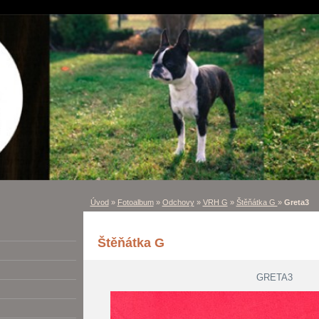
Úvod
»
Fotoalbum
»
Odchovy
»
VRH G
»
Štěňátka G
»
Greta3
Štěňátka G
GRETA3