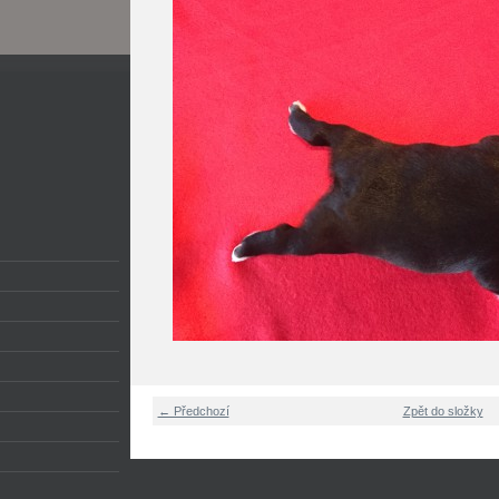
← Předchozí
Zpět do složky