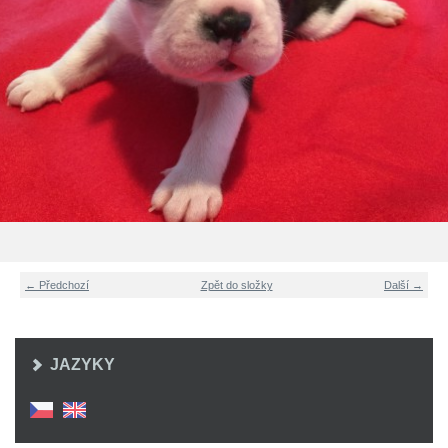
← Předchozí
Zpět do složky
Další →
JAZYKY