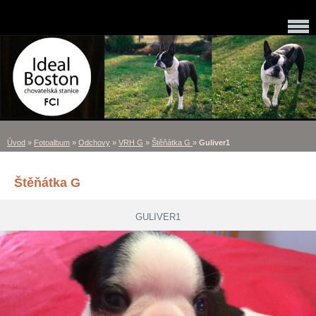
Úvod
»
Fotoalbum
»
Odchovy
»
VRH G
»
Štěňátka G
»
Guliver1
Štěňátka G
GULIVER1